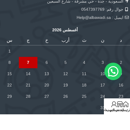
السعودية - جدة - حي مشرفة - شارع السبعين
جوال رقم: 0547397769
ايميل :
Help@albawadi.sa
أغسطس 2026
د
ن
ث
أرب
خ
ج
س
1
8
7
6
5
4
3
2
15
14
13
12
11
10
9
22
21
20
19
18
17
16
29
28
27
26
25
24
23
31
30
لرئيسية
المتجر
حسابي
التصنيفات
« فبراير
خدمة العملاء