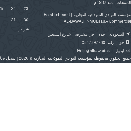
المنتجات , منذ 1982م
25
24
23
مؤسسة البوادي النموذجية التجارية | Establishment
31
30
AL-BAWADI NMODHJIA Commercial
« فبراير
السعودية - جدة - حي مشرفة - شارع السبعين
جوال رقم: 0547397769
ايميل :
Help@albawadi.sa
جميع الحقوق محفوظة لمؤسسة البوادي النموذجية التجارية
© 2026 |
سجل تجاري رقم