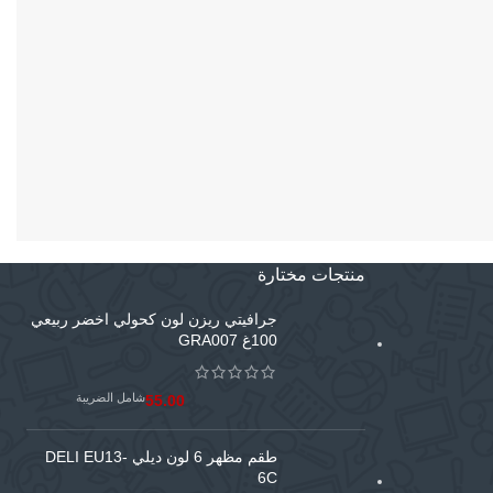
منتجات مختارة
جرافيتي ريزن لون كحولي اخضر ربيعي
100غ GRA007
شامل الضريبة
55.00
طقم مظهر 6 لون ديلي DELI EU13-
6C