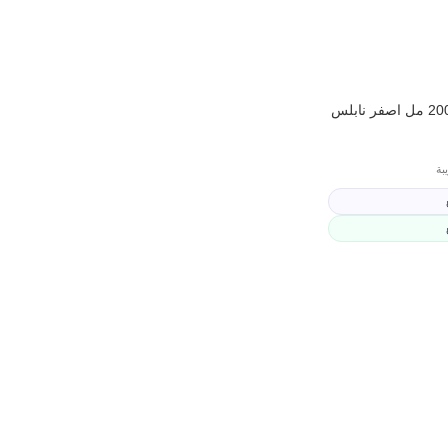
الوان طلاء اسباني 200 مل اصفر نابلس
بة