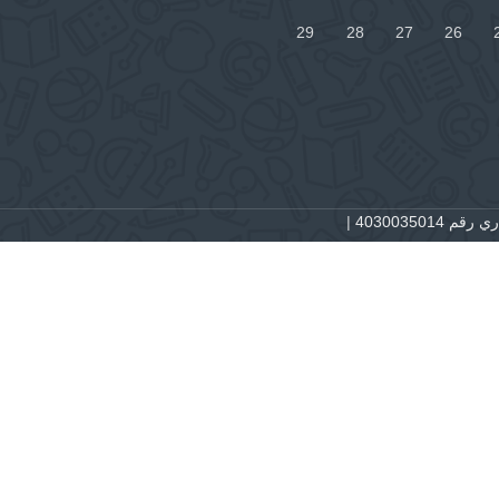
29
28
27
26
 4030035014
|