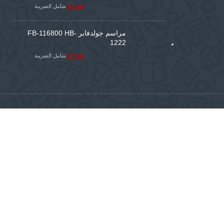
شامل الضريبة
13.00
مراسم جولدفابر FB-116800 HB-
1222
شامل الضريبة
12.00