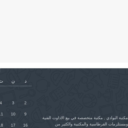
أ
د
ن
ث
4
3
2
11
10
9
مكتبة البوادي , مكتبة متخصصة في بيع الاداوت الفنية
ومستلزمات القرطاسية والمكتبية والكثير من
18
17
16