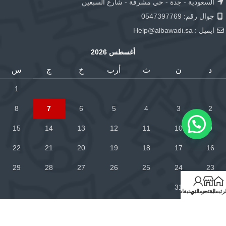
السعودية - جدة - حي مشرفة - شارع السبعين
جوال رقم: 0547397769
ايميل :
Help@albawadi.sa
أغسطس 2026
د
ن
ث
أرب
خ
ج
س
1
8
7
6
5
4
3
2
15
14
13
12
11
10
9
22
21
20
19
18
17
16
29
28
27
26
25
24
23
31
30
لرئيسية
المتجر
حسابي
التصنيفات
« فبراير
خدمة العملاء