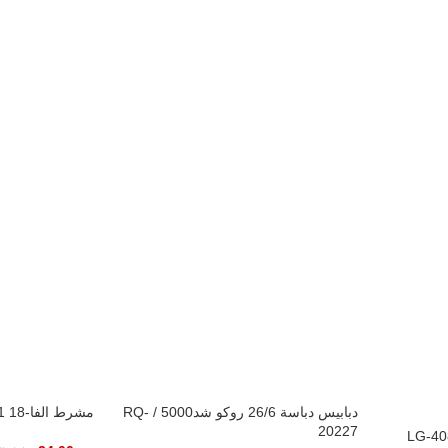
دبابيس دباسة 26/6 روكو شد5000 / RQ-
مشرط الفا-18 OLFA L-1
20227