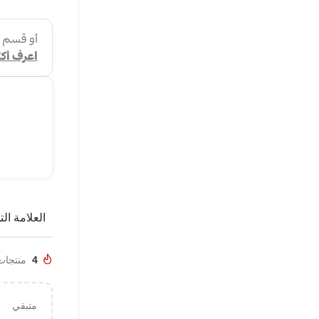
العلامة الت
4
منتجات تم
متبقي