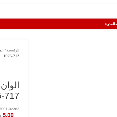
المدونة
الرئيسية
/
الم
1025-717
5-717
133001-02383
5.00
ش