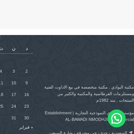
أ
د
ن
ث
4
3
2
11
10
9
مكتبة البوادي , مكتبة متخصصة في بيع الاداوت الفنية
ومستلزمات القرطاسية والمكتبية والكثير من
18
17
16
المنتجات , منذ 1982م
25
24
23
مؤسسة البوادي النموذجية التجارية | Establishment
31
30
AL-BAWADI NMODHJIA Commercial
« فبراير
السعودية - جدة - حي مشرفة - شارع السبعين