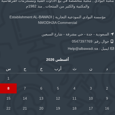
مكتبة البوادي , مكتبة متخصصة في بيع الاداوت الفنية ومستلزمات القرطاسية
والمكتبية والكثير من المنتجات , منذ 1982م
مؤسسة البوادي النموذجية التجارية | Establishment AL-BAWADI
NMODHJIA Commercial
السعودية - جدة - حي مشرفة - شارع السبعين
جوال رقم: 0547397769
ايميل :
Help@albawadi.sa
أغسطس 2026
د
ن
ث
أرب
خ
ج
س
1
8
7
6
5
4
3
2
15
14
13
12
11
10
9
22
21
20
19
18
17
16