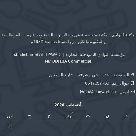
مكتبة البوادي , مكتبة متخصصة في بيع الاداوت الفنية ومستلزمات القرطاسية
والمكتبية والكثير من المنتجات , منذ 1982م
مؤسسة البوادي النموذجية التجارية | Establishment AL-BAWADI
NMODHJIA Commercial
السعودية - جدة - حي مشرفة - شارع السبعين
جوال رقم: 0547397769
ايميل :
Help@albawadi.sa
أغسطس 2026
د
ن
ث
أرب
خ
ج
س
1