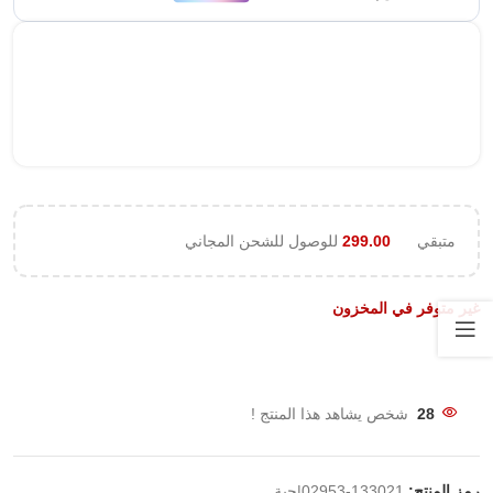
متبقي
299.00
للوصول للشحن المجاني
غير متوفر في المخزون
28
شخص يشاهد هذا المنتج !
رمز المنتج:
133021-02953|حبة