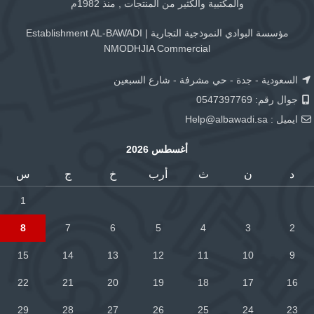
والمكتبية والكثير من المنتجات , منذ 1982م
مؤسسة البوادي النموذجية التجارية | Establishment AL-BAWADI
NMODHJIA Commercial
السعودية - جدة - حي مشرفة - شارع السبعين
جوال رقم: 0547397769
ايميل :
Help@albawadi.sa
أغسطس 2026
د
ن
ث
أرب
خ
ج
س
1
8
7
6
5
4
3
2
15
14
13
12
11
10
9
22
21
20
19
18
17
16
29
28
27
26
25
24
23