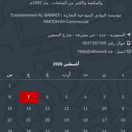
والمكتبية والكثير من المنتجات , منذ 1982م
مؤسسة البوادي النموذجية التجارية | Establishment AL-BAWADI
NMODHJIA Commercial
السعودية - جدة - حي مشرفة - شارع السبعين
جوال رقم: 0547397769
ايميل :
Help@albawadi.sa
أغسطس 2026
د
ن
ث
أرب
خ
ج
س
1
8
7
6
5
4
3
2
15
14
13
12
11
10
9
22
21
20
19
18
17
16
29
28
27
26
25
24
23