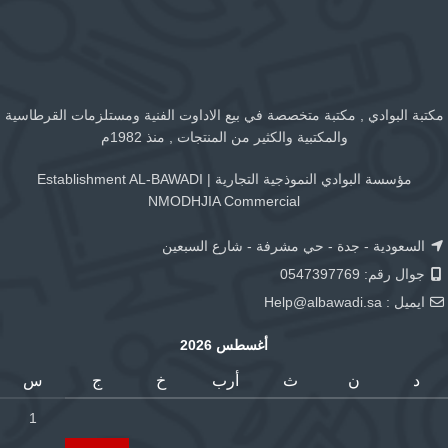
مكتبة البوادي , مكتبة متخصصة في بيع الاداوت الفنية ومستلزمات القرطاسية
والمكتبية والكثير من المنتجات , منذ 1982م
مؤسسة البوادي النموذجية التجارية | Establishment AL-BAWADI
NMODHJIA Commercial
السعودية - جدة - حي مشرفة - شارع السبعين
جوال رقم: 0547397769
ايميل :
Help@albawadi.sa
أغسطس 2026
د
ن
ث
أرب
خ
ج
س
1