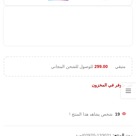
متبقي
299.00
للوصول للشحن المجاني
غير متوفر في المخزون
19
شخص يشاهد هذا المنتج !
رمز المنتج:
133021-02970|حبة