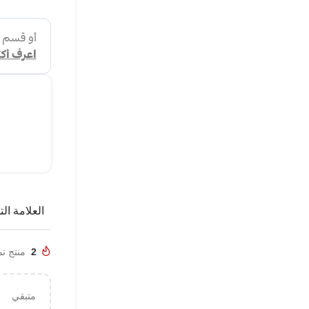
العلامة الت
2
منتج تم بي
متبقي