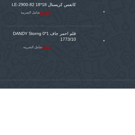
كانفس كريستال 18*18 LE-2900-82
شامل الضريبة
12.00
قلم احمر جاف 1*0 DANDY Storng
1773/10
شامل الضريبة
6.00