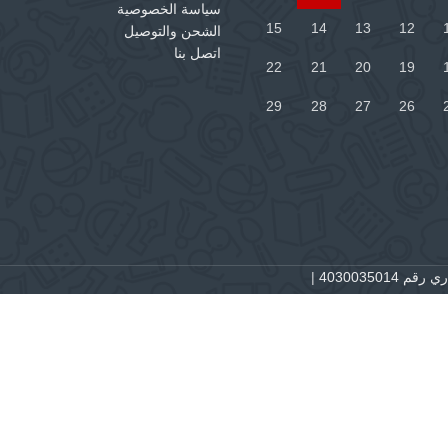
سياسة الخصوصية
15
14
13
12
الشحن والتوصيل
اتصل بنا
22
21
20
19
29
28
27
26
 4030035014
|