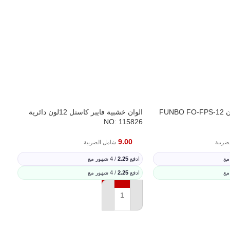
الوان خشبية فايبر كاستل 12لون دائرية
طقم اقلا
NO: 115826
9.00
ضريبة
شامل الضريبة
اد
ادفع
2.25
/ 4 شهور مع
اد
ادفع
2.25
/ 4 شهور مع
إ
ة
إضافة إلى السلة