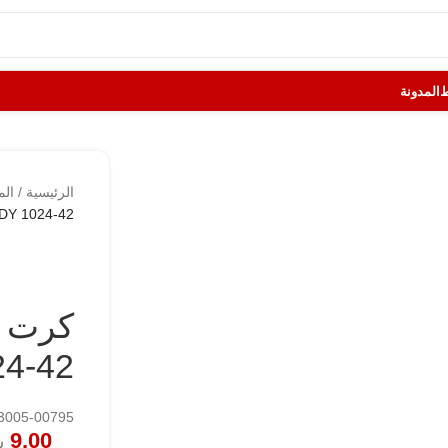
المدونة
الرئيسية
/
الم
DY 1024-42
كرت ت
4-42
133005-00795
9.00
ش