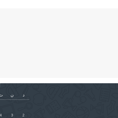
أ
د
ن
ث
4
3
2