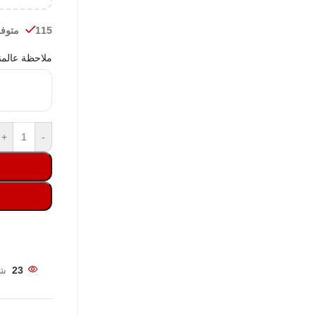
115 متوفر في المخزون
ملاحظة عالمن
+
-
23
شخ