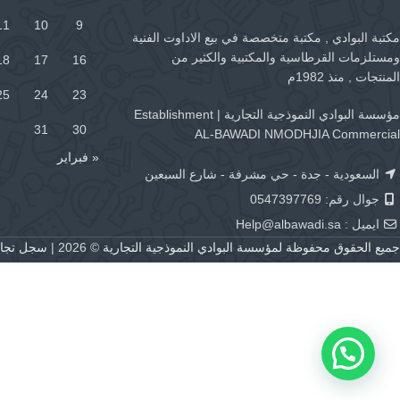
11
10
9
مكتبة البوادي , مكتبة متخصصة في بيع الاداوت الفنية
ومستلزمات القرطاسية والمكتبية والكثير من
18
17
16
المنتجات , منذ 1982م
25
24
23
مؤسسة البوادي النموذجية التجارية | Establishment
31
30
AL-BAWADI NMODHJIA Commercial
« فبراير
السعودية - جدة - حي مشرفة - شارع السبعين
جوال رقم: 0547397769
ايميل :
Help@albawadi.sa
جميع الحقوق محفوظة لمؤسسة البوادي النموذجية التجارية
© 2026 |
سجل تجاري رقم