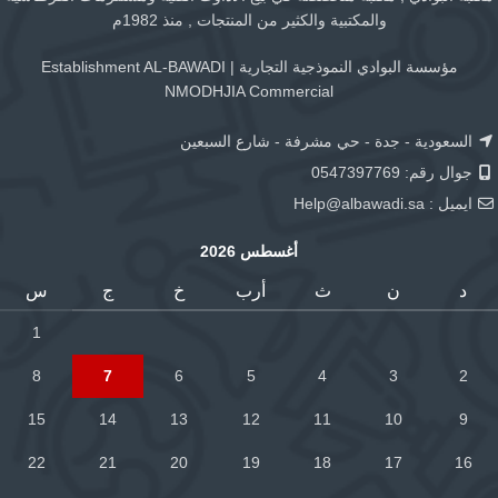
والمكتبية والكثير من المنتجات , منذ 1982م
مؤسسة البوادي النموذجية التجارية | Establishment AL-BAWADI
NMODHJIA Commercial
السعودية - جدة - حي مشرفة - شارع السبعين
جوال رقم: 0547397769
ايميل :
Help@albawadi.sa
أغسطس 2026
د
ن
ث
أرب
خ
ج
س
1
8
7
6
5
4
3
2
15
14
13
12
11
10
9
22
21
20
19
18
17
16