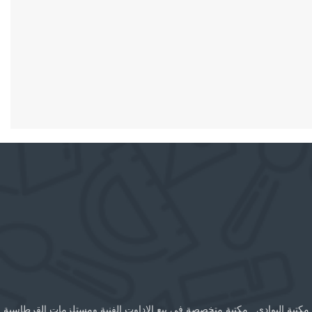
مكتبة البوادي , مكتبة متخصصة في بيع الاداوت الفنية ومستلزمات القرطاسية