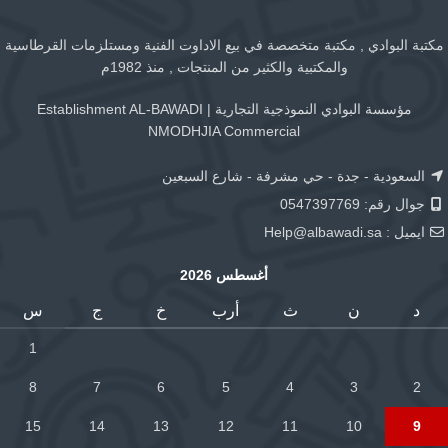
مكتبة البوادي , مكتبة متخصصة في بيع الاداوت الفنية ومستلزمات القرطاسية
والمكتبية والكثير من المنتجات , منذ 1982م
مؤسسة البوادي النموذجية التجارية | Establishment AL-BAWADI
NMODHJIA Commercial
السعودية - جدة - حي مشرفة - شارع السبعين
جوال رقم: 0547397769
ايميل :
Help@albawadi.sa
أغسطس 2026
د
ن
ث
أرب
خ
ج
س
1
8
7
6
5
4
3
2
15
14
13
12
11
10
9