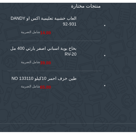
منتجات مختارة
العاب خشبية تعليمية اكس او DANDY
92-931
شامل الضريبة
14.00
بخاخ بوية اسباني اصفر بارتي 400 مل
RV-20
شامل الضريبة
39.00
طين خزف احمر 10كيلو NO 133110
شامل الضريبة
65.00