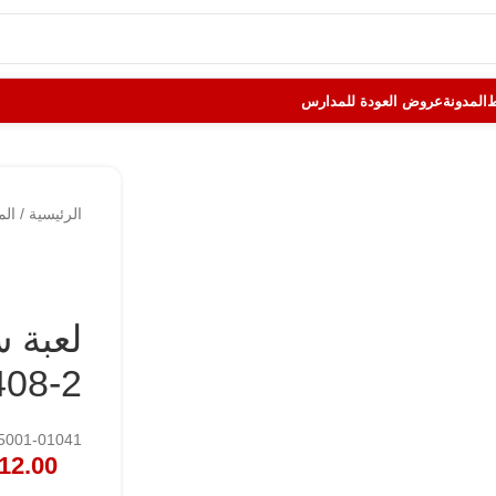
المدونة
عروض العودة للمدارس
الرئيسية
/
الم
408-2
155001-01041
12.00