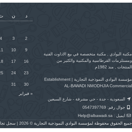
أ
د
ن
ث
4
3
2
11
10
9
مكتبة البوادي , مكتبة متخصصة في بيع الاداوت الفنية
ومستلزمات القرطاسية والمكتبية والكثير من
18
17
16
المنتجات , منذ 1982م
25
24
23
مؤسسة البوادي النموذجية التجارية | Establishment
31
30
AL-BAWADI NMODHJIA Commercial
« فبراير
السعودية - جدة - حي مشرفة - شارع السبعين
جوال رقم: 0547397769
ايميل :
Help@albawadi.sa
جميع الحقوق محفوظة لمؤسسة البوادي النموذجية التجارية
© 2026 |
سجل تجاري رقم