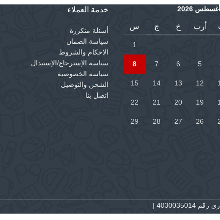
غسطس 2026
خدمة العملاء
أرب
خ
ج
س
أسئلة متكررة
سياسة الضمان
1
الاحكام والشروط
سياسة الإسترجاع/الإستبدال
8
7
6
5
سياسة الخصوصية
15
14
13
12
الشحن والتوصيل
اتصل بنا
22
21
20
19
29
28
27
26
 4030035014
|