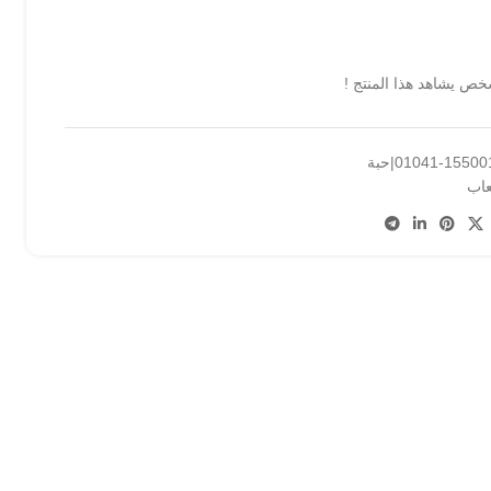
ص يشاهد هذا المنتج !
155001-010|حبة
عاب