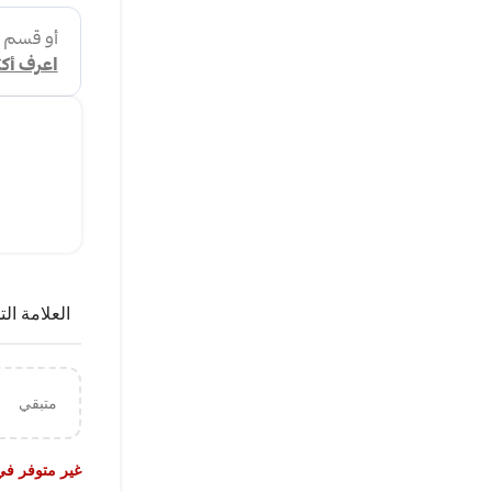
العلامة الت
متبقي
غير متوفر ف