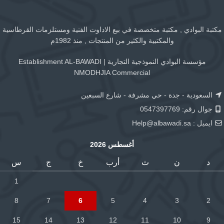
مكتبة البوادي , مكتبة متخصصة في بيع الاداوت الفنية ومستلزمات القرطاسية
والمكتبية والكثير من المنتجات , منذ 1982م
مؤسسة البوادي النموذجية التجارية | Establishment AL-BAWADI
NMODHJIA Commercial
السعودية - جدة - حي مشرفة - شارع السبعين
جوال رقم: 0547397769
ايميل :
Help@albawadi.sa
أغسطس 2026
د
ن
ث
أرب
خ
ج
س
1
8
7
6
5
4
3
2
15
14
13
12
11
10
9