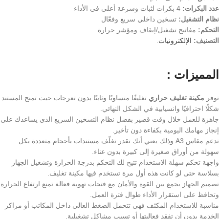
عدد البكرات:
4 بكرات لثبات وسرعة أعلى في الأداء
نظام التشغيل:
تسخين داخلي سريع وفعّال
التحكم:
مفاتيح تشغيل/إيقاف ومؤشر حرارة
التصنيف:
الإلكترونيات
.
المميزات :
توفر
مكينة تغليف حراري
تغليفًا متساويًا وثابتًا بدون تعرجات حيث تمنح المستند
شكلًا احترافيًا وانسيابية في الشكل النهائي.
جاهزة للعمل خلال وقت قصير بفضل نظام التسخين السريع الذي يساعدك على
إنجاز مهامك اليومية بكفاءة دون تأخير.
تدعم مقاس A3 وذلك يعني أنك تقدر تغلّف مستندات بأحجام متعددة بكل
سهولة من أوراق صغيرة إلى كبيرة بدون عناء.
واجهة تحكم سهلة الاستخدام تتيح لك التحكم بدرجة الحرارة وتشغيل الجهاز
بسلاسة حتى لو كانت هذه أول مرة تستخدم فيها مكينة تغليف.
تصميم الجهاز يجمع بين القوة والأمان مع فتحات تهوية فعالة تمنع ارتفاع الحرارة
وتحافظ على استقرار الأداء طوال فترة العمل.
مناسبة للاستخدام المكثف فهي تتحمل الضغط العالي داخل المكاتب أو مراكز
الخدمة بدون أن تفقد فعاليتها أو تسبب مشاكل تشغيلية.