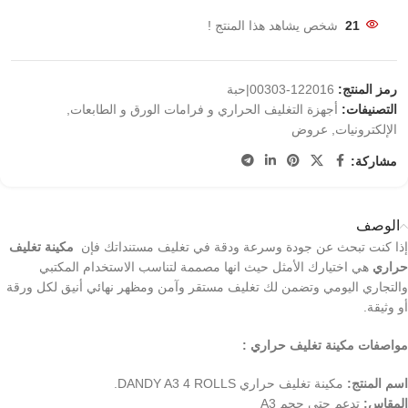
21
شخص يشاهد هذا المنتج !
رمز المنتج:
122016-00303|حبة
التصنيفات:
أجهزة التغليف الحراري و فرامات الورق و الطابعات
,
الإلكترونيات
,
عروض
مشاركة:
الوصف
إذا كنت تبحث عن جودة وسرعة ودقة في تغليف مستنداتك فإن
مكينة تغليف
حراري
هي اختيارك الأمثل حيث انها مصممة لتناسب الاستخدام المكتبي
والتجاري اليومي وتضمن لك تغليف مستقر وآمن ومظهر نهائي أنيق لكل ورقة
أو وثيقة.
مواصفات مكينة تغليف حراري
:
اسم المنتج:
مكينة تغليف حراري DANDY A3 4 ROLLS.
المقاس:
تدعم حتى حجم A3