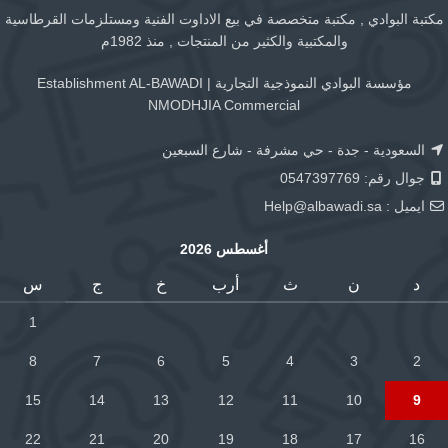
مكتبة البوادي , مكتبة متخصصة في بيع الاداوت الفنية ومستلزمات القرطاسية
والمكتبية والكثير من المنتجات , منذ 1982م
مؤسسة البوادي النموذجية التجارية | Establishment AL-BAWADI
NMODHJIA Commercial
السعودية - جدة - حي مشرفة - شارع السبعين
جوال رقم: 0547397769
ايميل :
Help@albawadi.sa
أغسطس 2026
د
ن
ث
أرب
خ
ج
س
1
8
7
6
5
4
3
2
15
14
13
12
11
10
9
22
21
20
19
18
17
16