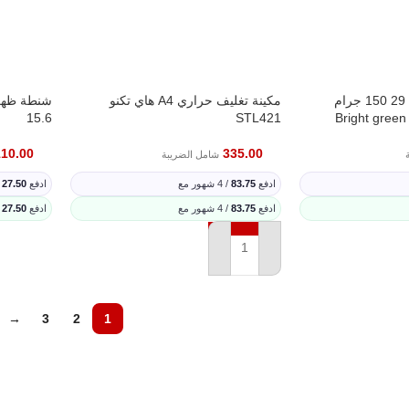
وسيلة كانسون رقم 29 150 جرام
مكينة تغليف حراري A4 هاي تكنو
15.6
STL421
110.00
335.00
شامل الضريبة
ادفع
83.75
/ 4 شهور مع
ادفع
27.50
/ 4
ادفع
83.75
/ 4 شهور مع
ادفع
27.50
/ 4
إضافة إل
إضافة إلى السلة
→
3
2
1