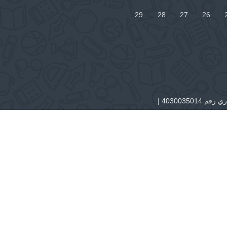
29
28
27
26
 4030035014
|