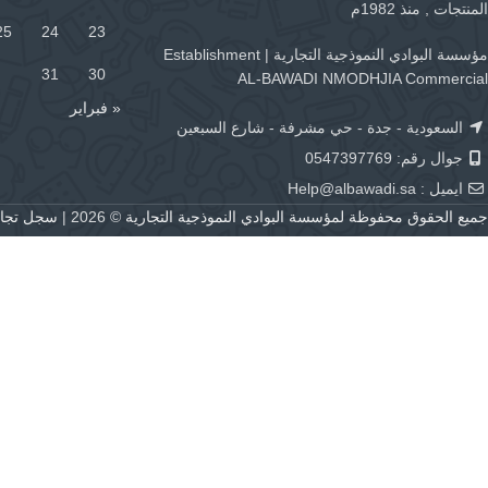
المنتجات , منذ 1982م
25
24
23
مؤسسة البوادي النموذجية التجارية | Establishment
31
30
AL-BAWADI NMODHJIA Commercial
« فبراير
السعودية - جدة - حي مشرفة - شارع السبعين
جوال رقم: 0547397769
ايميل :
Help@albawadi.sa
جميع الحقوق محفوظة لمؤسسة البوادي النموذجية التجارية
© 2026 |
سجل تجاري رقم