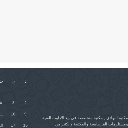
أ
د
ن
ث
4
3
2
11
10
9
مكتبة البوادي , مكتبة متخصصة في بيع الاداوت الفنية
ومستلزمات القرطاسية والمكتبية والكثير من
18
17
16