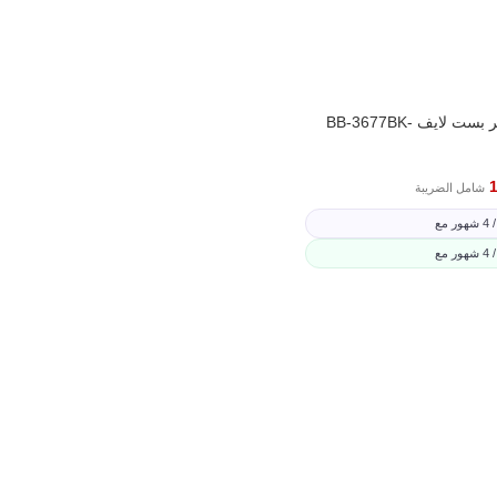
شنطة ظهر بست لايف BB-3677BK-
شامل الضريبة
 شهور مع
 شهور مع
ى السلة