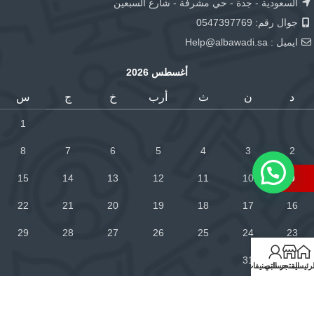
السعودية - جدة - حي مشرفة - شارع السبعين
جوال رقم: 0547397769
ايميل :
Help@albawadi.sa
أغسطس 2026
د
ن
ث
أرب
خ
ج
س
1
8
7
6
5
4
3
2
15
14
13
12
11
10
9
22
21
20
19
18
17
16
29
28
27
26
25
24
23
31
30
لرئيسية
المتجر
حسابي
التصنيفات
« فبراير
خدمة العملاء