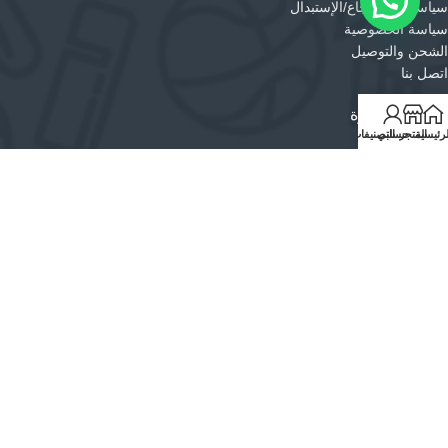
سياسة الإسترجاع/الإستبدال
سياسة الخصوصية
الشحن والتوصيل
اتصل بنا
منتجات مختارة
لرئيسية
المتجر
حسابي
التصنيفات
طقم الوان هيمي 24 لون مائية اقراص مع فرشة YFB01
شامل الضريبة
22.00
غراء أوهو عصار بور / NO 40359
شامل الضريبة
8.00
شنطة ظهر مدرسية ملون 20 DANDY 9627
شامل الضريبة
70.56
87.00
جميع الحقوق محفوظة لمؤسسة البوادي النموذجية التجارية
© 2026 |
سجل
تجاري رقم 4030035014
|