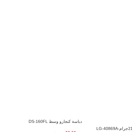
دباسة كنجارو وسط DS-160FL
%