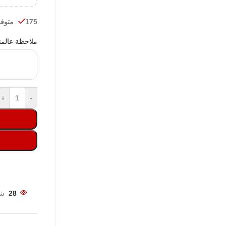
175 متوفر في المخزون
ملاحظة عالمن
+
-
28
شخ