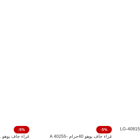
ا أنيقًا.
اليومي.
-5%
-5%
غراء جاف يوهو 40جرام -40255 A
غراء جاف يوهو 21جرام-LG-40869A