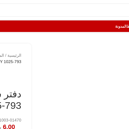
المدونة
الرئيسية
/
الم
Y 1025-793
دفتر 
-793
 111003-01470
6.00
ش