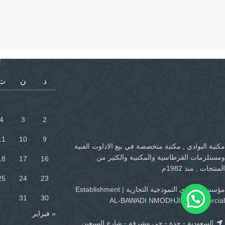
أ
د
ن
ث
4
3
2
11
10
9
مكتبة البوادي , مكتبة متخصصة في بيع الاداوت الفنية
ومستلزمات القرطاسية والمكتبية والكثير من
18
17
16
المنتجات , منذ 1982م
25
24
23
مؤسسة البوادي النموذجية التجارية | Establishment
31
30
AL-BAWADI NMODHJIA Commercial
« فبراير
السعودية - جدة - حي مشرفة - شارع السبعين