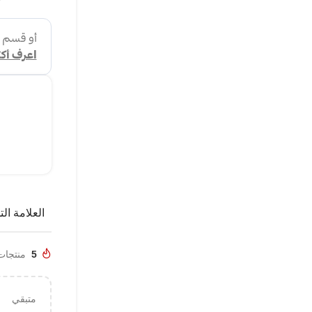
العلامة الت
5
منتجات تم
متبقي