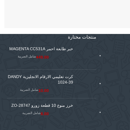
منتجات مختارة
حبر طابعة احمر MAGENTA CC531A
شامل الضريبة
449.00
كرت تعليمي الارقام الانجليزية DANDY
1024-39
شامل الضريبة
10.00
خرز منوع 10 قطعة زورو ZO-28747
شامل الضريبة
8.00