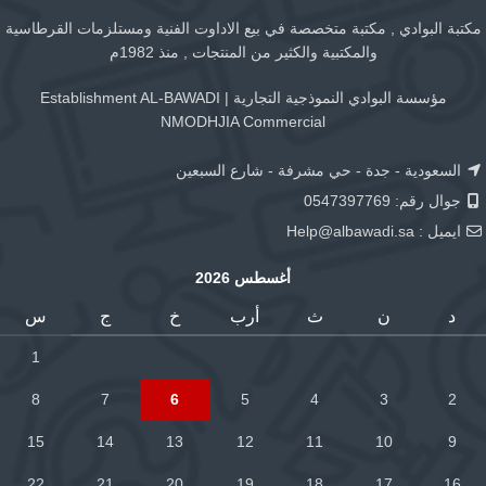
مكتبة البوادي , مكتبة متخصصة في بيع الاداوت الفنية ومستلزمات القرطاسية
والمكتبية والكثير من المنتجات , منذ 1982م
مؤسسة البوادي النموذجية التجارية | Establishment AL-BAWADI
NMODHJIA Commercial
السعودية - جدة - حي مشرفة - شارع السبعين
جوال رقم: 0547397769
ايميل :
Help@albawadi.sa
أغسطس 2026
د
ن
ث
أرب
خ
ج
س
1
8
7
6
5
4
3
2
15
14
13
12
11
10
9
22
21
20
19
18
17
16