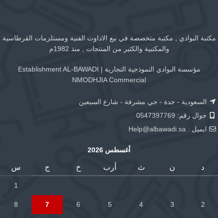
مكتبة البوادي , مكتبة متخصصة في بيع الاداوت الفنية ومستلزمات القرطاسية
والمكتبية والكثير من المنتجات , منذ 1982م
مؤسسة البوادي النموذجية التجارية | Establishment AL-BAWADI
NMODHJIA Commercial
السعودية - جدة - حي مشرفة - شارع السبعين
جوال رقم: 0547397769
ايميل :
Help@albawadi.sa
أغسطس 2026
د
ن
ث
أرب
خ
ج
س
1
8
7
6
5
4
3
2