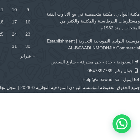
11
10
9
مكتبة البوادي , مكتبة متخصصة في بيع الاداوت الفنية
ومستلزمات القرطاسية والمكتبية والكثير من
18
17
16
المنتجات , منذ 1982م
25
24
23
مؤسسة البوادي النموذجية التجارية | Establishment
31
30
AL-BAWADI NMODHJIA Commercial
« فبراير
السعودية - جدة - حي مشرفة - شارع السبعين
جوال رقم: 0547397769
ايميل :
Help@albawadi.sa
جميع الحقوق محفوظة لمؤسسة البوادي النموذجية التجارية
© 2026 |
سجل تجاري رقم