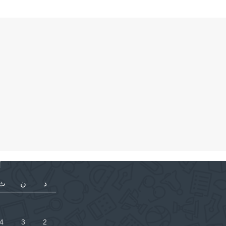
أ
د
ن
ث
4
3
2