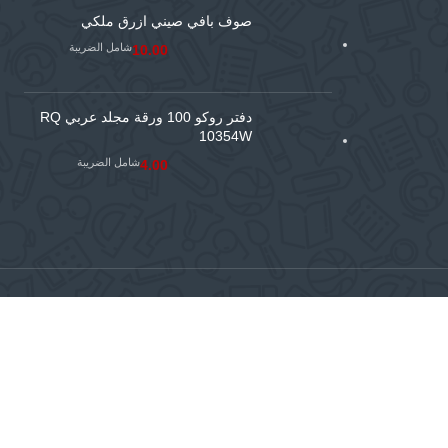
صوف بافي صيني ازرق ملكي
شامل الضريبة
10.00
دفتر روكو 100 ورقة مجلد عربي RQ
10354W
شامل الضريبة
4.00