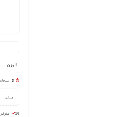
الوزن
3
منتجات تم
متبقي
16 متوفر في المخزون