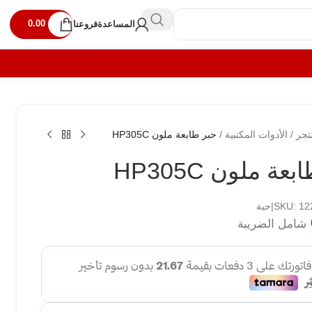
0.00
المساعدة
فروعنا
تجر
/
الأدوات المكتبية
/
حبر طابعة ملون HP305C
عة ملون HP305C
SKU: |حبة
شامل الضريبة