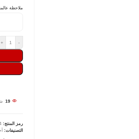
ملاحظة عالمن
+
-
19
شخ
رمز المنتج:
73
التصنيفات:
أح