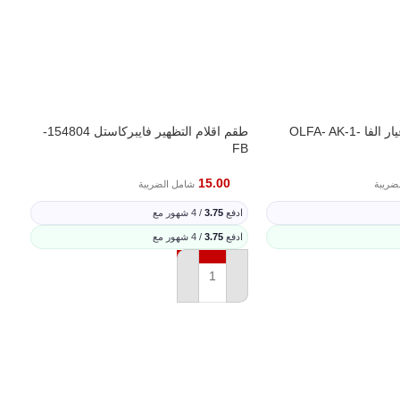
مشرط قلم مع غيار الفا OLFA- AK-1-
طقم اقلام التظهير فايبركاستل 154804-
77
FB
15.00
ضريبة
شامل الضريبة
ادفع
3.75
/ 4 شهور مع
اد
ادفع
3.75
/ 4 شهور مع
اد
ة
إضافة إلى السلة
إ