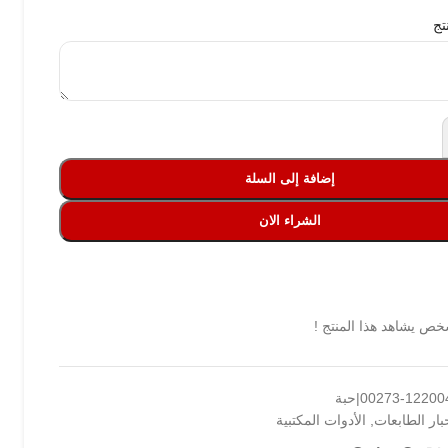
تج
إضافة إلى السلة
الشراء الان
ص يشاهد هذا المنتج !
122004-002|حبة
بار الطابعات
,
الأدوات المكتبية