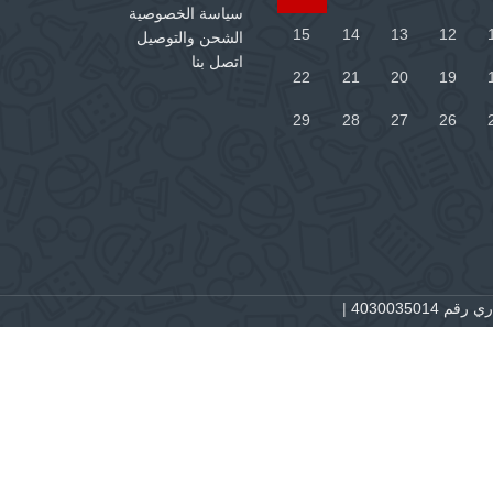
سياسة الخصوصية
15
14
13
12
الشحن والتوصيل
اتصل بنا
22
21
20
19
29
28
27
26
 4030035014
|