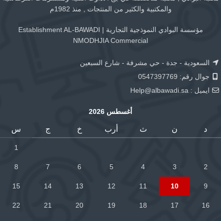
والمكتبية والكثير من المنتجات , منذ 1982م
مؤسسة البوادي النموذجية التجارية | Establishment AL-BAWADI
NMODHJIA Commercial
السعودية - جدة - حي مشرفة - شارع السبعين
جوال رقم: 0547397769
ايميل :
Help@albawadi.sa
أغسطس 2026
د
ن
ث
أرب
خ
ج
س
1
8
7
6
5
4
3
2
15
14
13
12
11
10
9
22
21
20
19
18
17
16