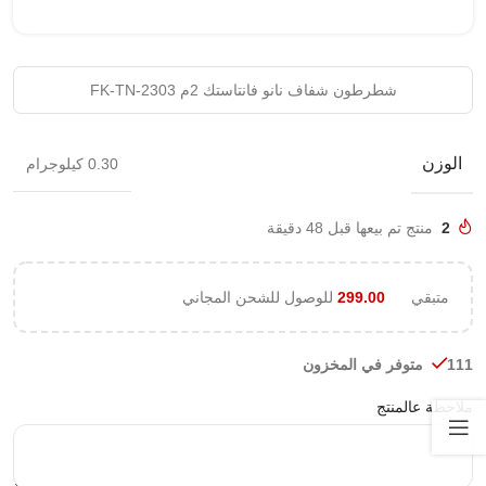
شطرطون شفاف نانو فانتاستك 2م FK-TN-2303
الوزن
0.30 كيلوجرام
2
منتج تم بيعها قبل 48 دقيقة
متبقي
299.00
للوصول للشحن المجاني
111 متوفر في المخزون
ملاحظة عالمنتج