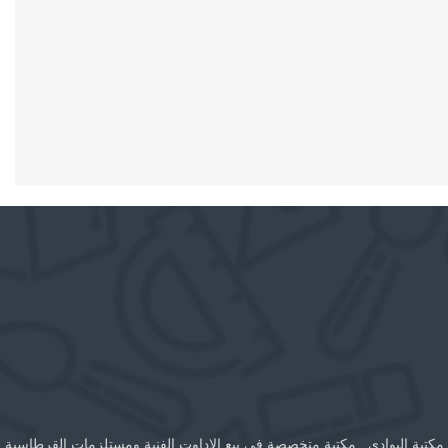
مكتبة البوادي , مكتبة متخصصة في بيع الاداوت الفنية ومستلزمات القرطاسية