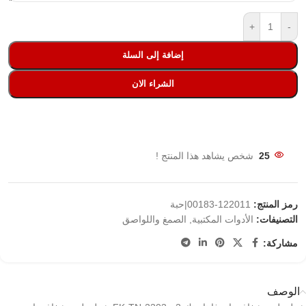
+
-
إضافة إلى السلة
الشراء الان
25
شخص يشاهد هذا المنتج !
رمز المنتج:
122011-00183|حبة
التصنيفات:
الأدوات المكتبية
,
الصمغ واللواصق
مشاركة:
الوصف