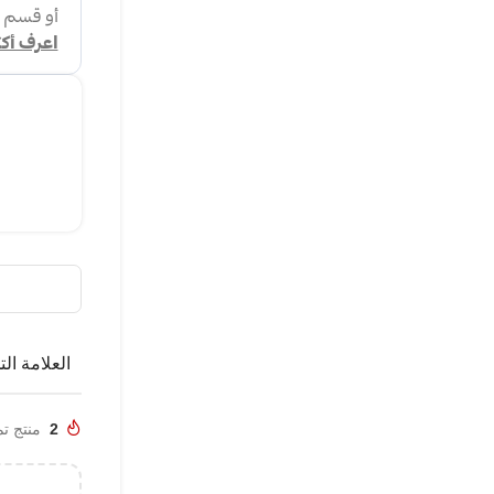
العلامة الت
2
منتج تم بي