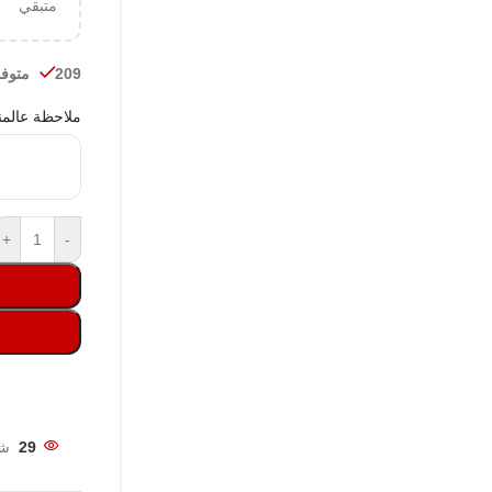
متبقي
209 متوفر في المخزون
ملاحظة عالمن
+
-
29
شخ