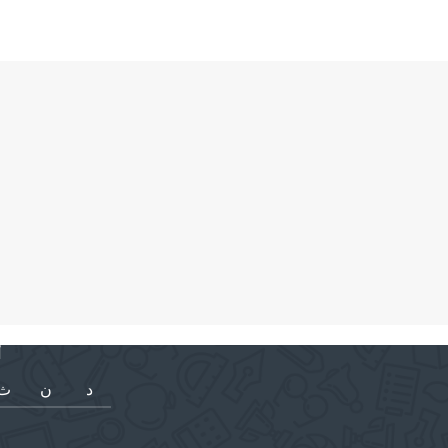
أ
د
ن
ث