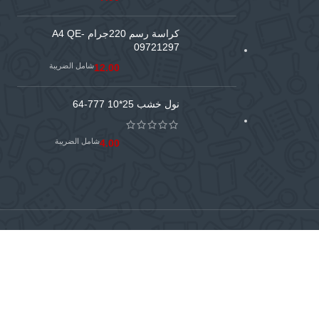
كراسة رسم 220جرام A4 QE-
09721297
شامل الضريبة
12.00
نول خشب 25*10 777-64
شامل الضريبة
4.00