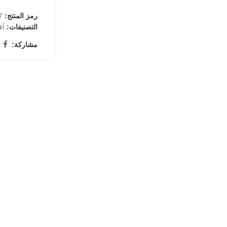
رمز المنتج:
42
التصنيفات:
أق
مشاركة: