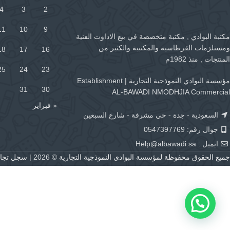
4
3
2
11
10
9
مكتبة البوادي , مكتبة متخصصة في بيع الاداوت الفنية
ومستلزمات القرطاسية والمكتبية والكثير من
18
17
16
المنتجات , منذ 1982م
25
24
23
مؤسسة البوادي النموذجية التجارية | Establishment
31
30
AL-BAWADI NMODHJIA Commercial
« فبراير
السعودية - جدة - حي مشرفة - شارع السبعين
جوال رقم: 0547397769
ايميل :
Help@albawadi.sa
جميع الحقوق محفوظة لمؤسسة البوادي النموذجية التجارية
© 2026 |
سجل تجاري رقم