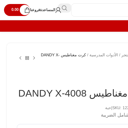
0.00
المساعدة
فروعنا
تجر
/
الأدوات المدرسية
/
كرت مغناطيس DANDY X-
يس DANDY X-4008
SKU: |حبة
امل الضريبة