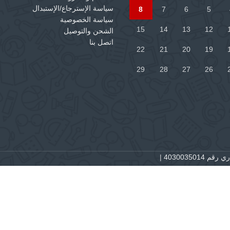
سياسة الإسترجاع/الإستبدال
8
7
6
5
سياسة الخصوصية
15
14
13
12
الشحن والتوصيل
اتصل بنا
22
21
20
19
29
28
27
26
 4030035014
|