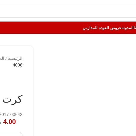
المدونة
عروض العودة للمدارس
الرئيسية
/
الم
4008
كرت مغناط
122017-00642
4.00
ش