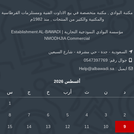
مكتبة البوادي , مكتبة متخصصة في بيع الاداوت الفنية ومستلزمات القرطاسية
والمكتبية والكثير من المنتجات , منذ 1982م
مؤسسة البوادي النموذجية التجارية | Establishment AL-BAWADI
NMODHJIA Commercial
السعودية - جدة - حي مشرفة - شارع السبعين
جوال رقم: 0547397769
ايميل :
Help@albawadi.sa
أغسطس 2026
د
ن
ث
أرب
خ
ج
س
1
8
7
6
5
4
3
2
15
14
13
12
11
10
9