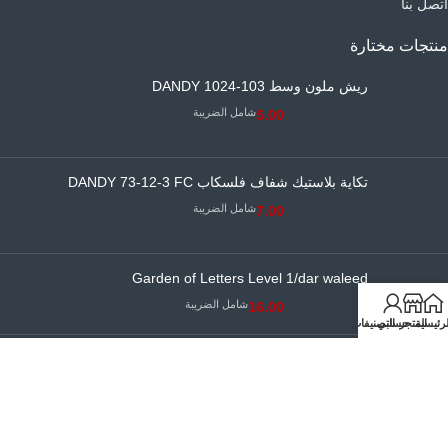
اتصل بنا
منتجات مختارة
ريش ملون وسط DANDY 1024-103
شامل الضريبة
5.00
تكاية بلاستيك شفاف فلسكاب DANDY 73-12-3 FC
شامل الضريبة
7.00
Garden of Letters Level 1/dar waleed
شامل الضريبة
16.00
لرئيسية
المتجر
حسابي
التصنيفات
جميع الحقوق محفوظة لمؤسسة البوادي النموذجية التجارية
© 2026 |
سجل
تجاري رقم 4030035014
|