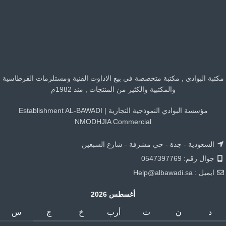
مكتبة البوادي , مكتبة متخصصة في بيع الاداوت الفنية ومستلزمات القرطاسية
والمكتبية والكثير من المنتجات , منذ 1982م
مؤسسة البوادي النموذجية التجارية | Establishment AL-BAWADI
NMODHJIA Commercial
السعودية - جدة - حي مشرفة - شارع السبعين
جوال رقم: 0547397769
ايميل :
Help@albawadi.sa
أغسطس 2026
د
ن
ث
أرب
خ
ج
س