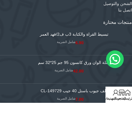
الشحن والتوصيل
اتصل بنا
منتجات مختارة
تبسيط القراة والكتابة 3ب ف2/فهد العمر
شامل الضريبة
6.90
بتلة الوان ورق كانسون 95 جم 25*32 سم
شامل الضريبة
42.00
ملف جيوب باستل 40 جيب CL-149729
شامل الضريبة
لرئيسية
المتجر
حسابي
التصنيفات
7.00
جميع الحقوق محفوظة لمؤسسة البوادي النموذجية التجارية
© 2026 |
سجل
تجاري رقم 4030035014
|