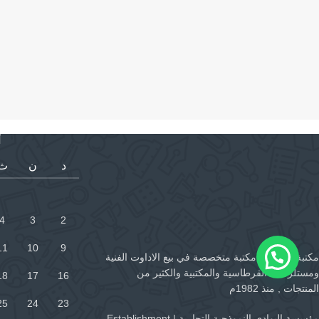
أ
د
ن
ث
4
3
2
11
10
9
مكتبة البوادي , مكتبة متخصصة في بيع الاداوت الفنية
ومستلزمات القرطاسية والمكتبية والكثير من
18
17
16
المنتجات , منذ 1982م
25
24
23
مؤسسة البوادي النموذجية التجارية | Establishment