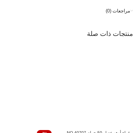
مراجعات (0)
منتجات ذات صلة
غراء أوهو عصار 50 جرام NO 40707