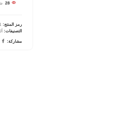
28
شخ
رمز المنتج:
27
التصنيفات:
أل
مشاركة: