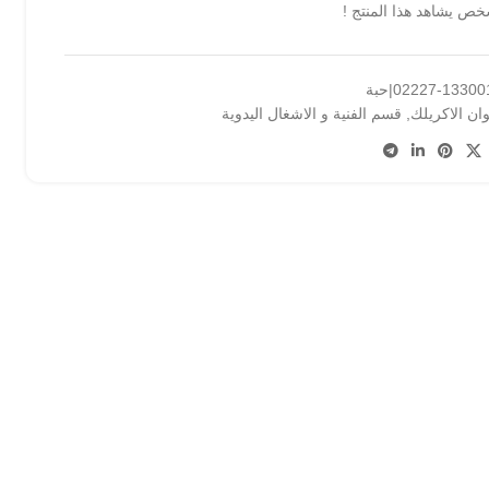
ص يشاهد هذا المنتج !
133001-022|حبة
وان الاكريلك
,
قسم الفنية و الاشغال اليدوية