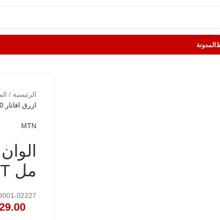
المدونة
الرئيسية
/
الم
ازرق افاتار 30 مل MTN STREET PAINT
MTN
مل MTN STREET PAINT
133001-02227
29.00