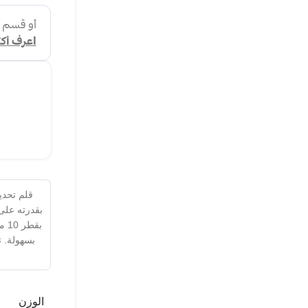
بقدرته على
بق
بسهولة. ت
الوزن