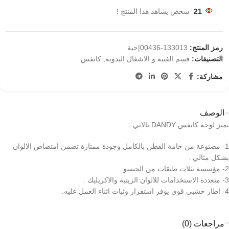
21
شخص يشاهد هذا المنتج !
رمز المنتج:
133013-00436|حبة
التصنيفات:
قسم الفنية و الاشغال اليدوية
,
كانفس
مشاركة:
الوصف
تميز لوحة كانفس DANDY بالاتي :
1- مصنوعة من خامة القطن بالكامل وجودة ممتازة تضمن امتصاص الالوان
بشكل مثالي .
2- مؤسسة بثلاث طبقات من الجيسو .
3- متعددة الاستخدامات للالوان الزيتية والاكريليك .
4- اطار خشبي قوي يوفر استقرار وثبات اثناء العمل عليه.
مراجعات (0)