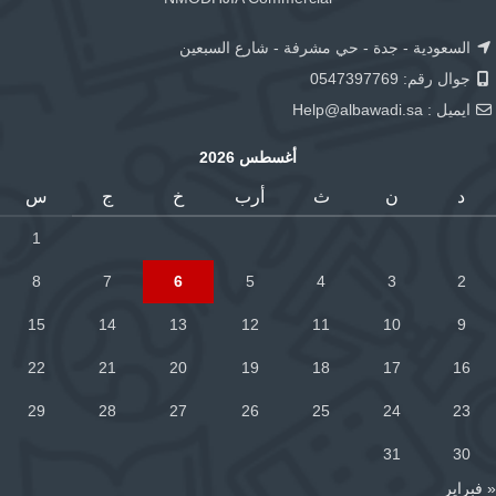
السعودية - جدة - حي مشرفة - شارع السبعين
جوال رقم: 0547397769
ايميل :
Help@albawadi.sa
أغسطس 2026
د
ن
ث
أرب
خ
ج
س
1
8
7
6
5
4
3
2
15
14
13
12
11
10
9
22
21
20
19
18
17
16
29
28
27
26
25
24
23
31
30
« فبراير