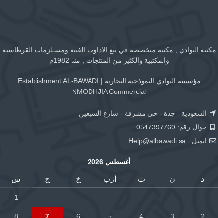
مكتبة البوادي , مكتبة متخصصة في بيع الاداوت الفنية ومستلزمات القرطاسية
والمكتبية والكثير من المنتجات , منذ 1982م
مؤسسة البوادي النموذجية التجارية | Establishment AL-BAWADI
NMODHJIA Commercial
السعودية - جدة - حي مشرفة - شارع السبعين
جوال رقم: 0547397769
ايميل :
Help@albawadi.sa
أغسطس 2026
د
ن
ث
أرب
خ
ج
س
1
8
7
6
5
4
3
2