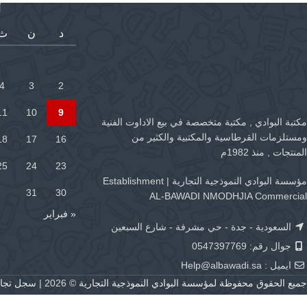
أ
د
ن
ث
4
3
2
11
10
9
مكتبة البوادي , مكتبة متخصصة في بيع الاداوت الفنية
ومستلزمات القرطاسية والمكتبية والكثير من
18
17
16
المنتجات , منذ 1982م
25
24
23
مؤسسة البوادي النموذجية التجارية | Establishment
31
30
AL-BAWADI NMODHJIA Commercial
« فبراير
السعودية - جدة - حي مشرفة - شارع السبعين
جوال رقم: 0547397769
ايميل :
Help@albawadi.sa
جميع الحقوق محفوظة لمؤسسة البوادي النموذجية التجارية
© 2026 |
سجل تجاري رقم