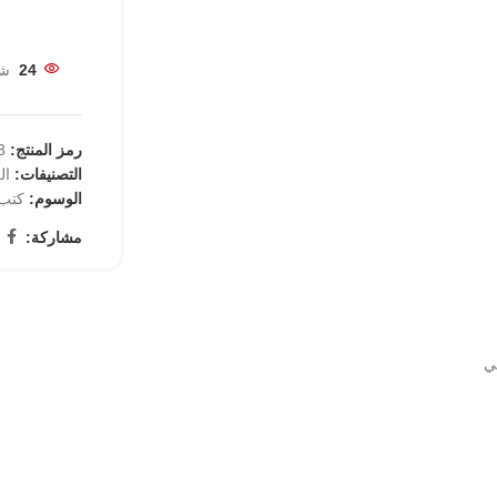
24
شخ
رمز المنتج:
77
التصنيفات:
ال
الوسوم:
كتب
مشاركة:
ي