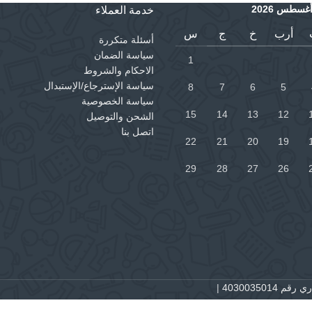
غسطس 2026
خدمة العملاء
أرب
خ
ج
س
أسئلة متكررة
سياسة الضمان
1
الاحكام والشروط
سياسة الإسترجاع/الإستبدال
8
7
6
5
سياسة الخصوصية
15
14
13
12
الشحن والتوصيل
اتصل بنا
22
21
20
19
29
28
27
26
 4030035014
|