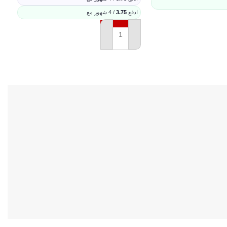
ادفع
3.75
/ 4 شهور مع
اد
ة
إضافة إلى السلة
إ