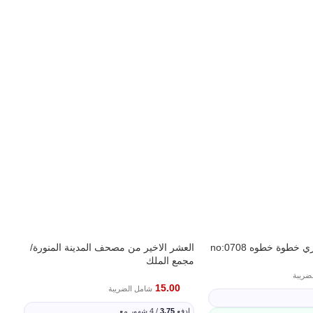
 خطوة خطوه no:0708
العشر الاخير من مصحف المدينة المنورة/
ربع
مجمع الملك
الم
ضريبة
15.00
شامل الضريبة
ادفع
3.75
/ 4 شهور مع
اد