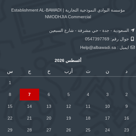
مؤسسة البوادي النموذجية التجارية | Establishment AL-BAWADI
NMODHJIA Commercial
السعودية - جدة - حي مشرفة - شارع السبعين
جوال رقم: 0547397769
ايميل :
Help@albawadi.sa
أغسطس 2026
د
ن
ث
أرب
خ
ج
س
1
8
7
6
5
4
3
2
15
14
13
12
11
10
9
22
21
20
19
18
17
16
29
28
27
26
25
24
23